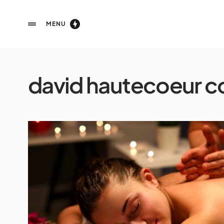
MENU
david hautecoeur co