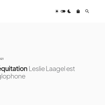
2021
équitation
Leslie Laagel est
glophone