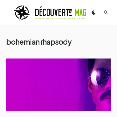
bohemian rhapsody