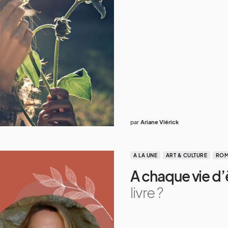
par
Ariane Vlérick
A LA UNE
ART & CULTURE
ROM
A chaque vie d’
livre ?