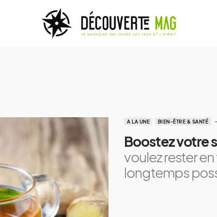
A LA UNE
BIEN-ÊTRE & SANTÉ
Boostez votre 
voulez rester en
longtemps poss