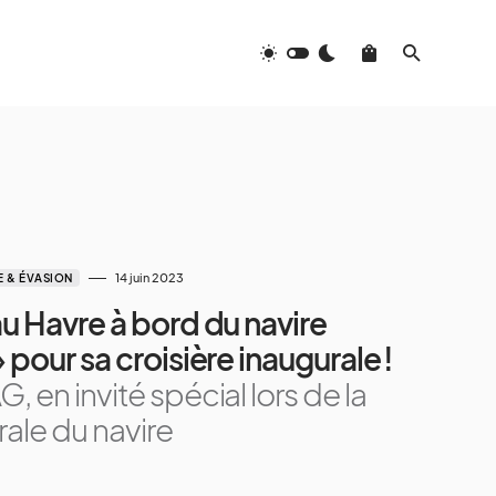
14 juin 2023
 & ÉVASION
u Havre à bord du navire
pour sa croisière inaugurale !
 en invité spécial lors de la
rale du navire