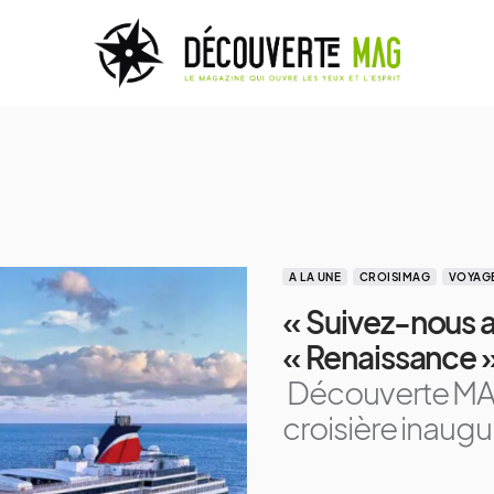
A LA UNE
CROISIMAG
VOYAGE
« Suivez-nous a
« Renaissance » 
Découverte MAG,
croisière inaugu