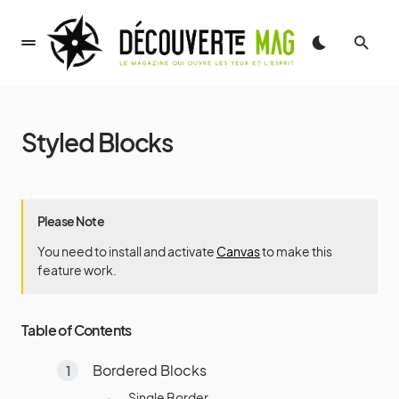
Styled Blocks
Please Note
You need to install and activate
Canvas
to make this
feature work.
Table of Contents
Bordered Blocks
Single Border