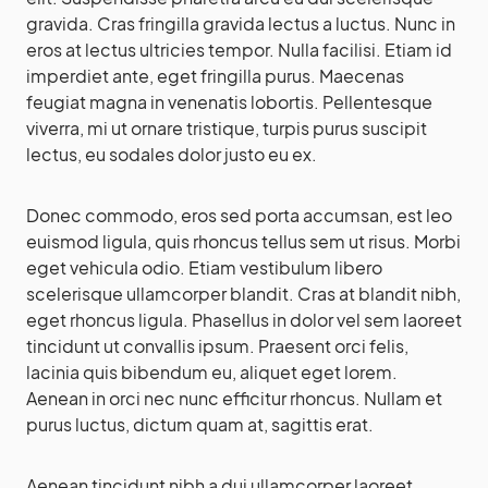
gravida. Cras fringilla gravida lectus a luctus. Nunc in
eros at lectus ultricies tempor. Nulla facilisi. Etiam id
imperdiet ante, eget fringilla purus. Maecenas
feugiat magna in venenatis lobortis. Pellentesque
viverra, mi ut ornare tristique, turpis purus suscipit
lectus, eu sodales dolor justo eu ex.
Donec commodo, eros sed porta accumsan, est leo
euismod ligula, quis rhoncus tellus sem ut risus. Morbi
eget vehicula odio. Etiam vestibulum libero
scelerisque ullamcorper blandit. Cras at blandit nibh,
eget rhoncus ligula. Phasellus in dolor vel sem laoreet
tincidunt ut convallis ipsum. Praesent orci felis,
lacinia quis bibendum eu, aliquet eget lorem.
Aenean in orci nec nunc efficitur rhoncus. Nullam et
purus luctus, dictum quam at, sagittis erat.
Aenean tincidunt nibh a dui ullamcorper laoreet.