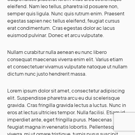
eleifend. Nam leo tellus, pharetra id posuere non,
semper quis ligula. Nunc quis rutrum enim. Praesent
egestas sapien nec tellus eleifend, feugiat cursus
erat condimentum. Cras egestas dolor ac lacus
euismod pulvinar. Donec et arcu vulputate.
Nullam curabitur nulla aenean eu nunc libero
consequat maecenas viverra enim elit. Varius etiam
et consectetuer vivamus vulputate natoque ut nullam
dictum nunc justo hendrerit massa.
Lorem ipsum dolor sit amet, consectetur adipiscing
elit. Suspendisse pharetra arcu eu dui scelerisque
gravida. Cras fringilla gravida lectus a luctus. Nunc in
eros at lectus ultricies tempor. Nulla facilisi. Etiam id
imperdiet ante, eget fringilla purus. Maecenas
feugiat magna in venenatis lobortis. Pellentesque
viverra, mi ut ornare tristique, turpis purus suscipit