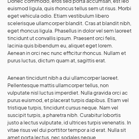
Donec commodo, eros sed porta accumsan, est leo
euismod ligula, quis rhoncus tellus sem ut risus. Morbi
eget vehicula odio. Etiam vestibulum libero
scelerisque ullamcorper blandit. Cras at blandit nibh,
eget rhoncus ligula. Phasellus in dolor vel sem laoreet
tincidunt ut convallis ipsum. Praesent orci felis,
lacinia quis bibendum eu, aliquet eget lorem.
Aenean in orci nec nunc efficitur rhoncus. Nullam et
purus luctus, dictum quam at, sagittis erat.
Aenean tincidunt nibh a dui ullamcorper laoreet.
Pellentesque mattis ullamcorper tellus, non
vulputate nisl luctus imperdiet. Nulla gravida orci ac
purus euismod, et placerat turpis dapibus. Etiam vel
tristique turpis, tincidunt cursus neque. Nam vel
suscipit turpis, a pharetra nibh. Curabitur lobortis
justo a lectus vulputate, id ultrices turpis venenatis. In
vitae risus vel dui porttitor tempor a id erat. Nulla sit
amet porta lectus, nec sodales neque