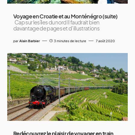
Voyage en Croatie et au Monténégro (suite)
Cap sur les îles du nord Il faudrait bien
davantage de pages et d’illustrations
par
Alain Barbier
3 minutes de lecture
7 août 2020
Redécouvrez le plaisir de voyager en train